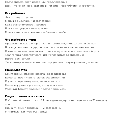
После стресса, диет, родов или переутомления
Всем, кто хочет красивый внешний вид — без таблеток и косметики
Как работает
Что ты почувствуешь:
Меньше высыпаний и воспалений
Кожа станет плотнее и ровнее
Волосы — гуще, ногти — крепче
Больше энергии и желания заботиться о себе
Что работает внутри
Проростки насыщают организм витаминами, минералами и белком
Ягоды укрепляют сосуды, снимают воспаления и защищают клетки
Крапива, хвощ и ламинария питают кожу и волосы кремнием и йодом
Адаптогены помогают организму справиться со стрессом и
восстанавливаться
Ферментированные компоненты улучшают пищеварение и усвоение
Преимущества
Комплексный подход: красота через здоровье
Естественное питание клеток, без синтетики
Подходит при акне, выпадении, ломкости
Не перегружает организм, а поддерживает
Удобный формат: вкусно и просто принимать
Когда принимать и сколько
По 1 чайной ложке с горкой 1 раз в день — утром натощак или за 30 минут до
еды.
При активных проблемах — 2 раза в день
Минимальный курс: 1−2 месяца