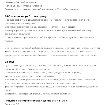
1 банка = 14 дней приёма
Полноценный курс: 2−4 банки
Совместим с цинком, омега-3, витамином D, пробиотиками
FAQ — если не работает сразу
Первые эффекты ощущаются через 1−2 недели — это восстановление
пищеварения и энергии
Видимый эффект на коже, волосах и ногтях — с 3−4 недели
Нерегулярный приём или слишком короткий курс (меньше 6 недель)
замедляют результат
При сильных гормональных сбоях эффект слабее — нужен комплексный
подход
Это не крем, который работает только снаружи. Это питание клеток изнутри.
Кожа. Волосы. Ногти — это формула, с которой организм сам включает
восстановление и сияние. Красота — это здоровье, выраженное в деталях.
Состав
Цельные ягоды: черника, голубика, жимолость, земляника, черноплодная
рябина, облепиха, брусника, малина;
Проростки: гречиха, амарант, лен, рожь, подсолнечник, репа,
краснокочанная капуста, чёрный кунжут;
Надземная часть растений: листья крапивы, листья сныти, хвощ полевой;
Другие компоненты: ламинария, сок из ростков пшеницы,
ферментированные отруби пшеницы, антиоксидантный комплекс, хвойная
паста;
Экстракты: солодовый, рейши, лопух, листья облепихи.
Пищевая и энергетическая ценность на 100 г
Белки — 5,0 г