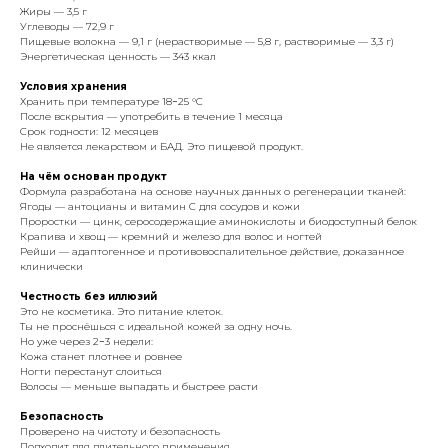
Жиры — 3,5 г
Углеводы — 72,9 г
Пищевые волокна — 9,1 г (нерастворимые — 5,8 г, растворимые — 3,3 г)
Энергетическая ценность — 343 ккал
Условия хранения
Хранить при температуре 18−25 °C
После вскрытия — употребить в течение 1 месяца
Срок годности: 12 месяцев
Не является лекарством и БАД. Это пищевой продукт.
На чём основан продукт
Формула разработана на основе научных данных о регенерации тканей:
Ягоды — антоцианы и витамин C для сосудов и кожи
Проростки — цинк, серосодержащие аминокислоты и биодоступный белок
Крапива и хвощ — кремний и железо для волос и ногтей
Рейши — адаптогенное и противовоспалительное действие, доказанное
клинически
Честность без иллюзий
Это не косметика. Это питание клеток.
Ты не проснёшься с идеальной кожей за одну ночь.
Но уже через 2−3 недели:
Кожа станет плотнее и ровнее
Ногти перестанут слоиться
Волосы — меньше выпадать и быстрее расти
Безопасность
Проверено на чистоту и безопасность
Подходит для длительного применения