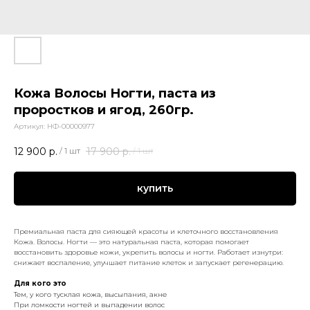
Кожа Волосы Ногти, паста из
проростков и ягод, 260гр.
Артикул:
НФ-00000977
12 900
р.
17 900
р.
/
1 шт
/
1 шт
купить
Премиальная паста для сияющей красоты и клеточного восстановления
Кожа. Волосы. Ногти — это натуральная паста, которая помогает
восстановить здоровье кожи, укрепить волосы и ногти. Работает изнутри:
снижает воспаление, улучшает питание клеток и запускает регенерацию.
Для кого это
Тем, у кого тусклая кожа, высыпания, акне
При ломкости ногтей и выпадении волос