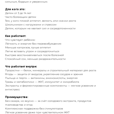
сильным, бодрым и уверенным.
Для кого это:
Детям от 3 до 14 лет
Часто болеющим детям
Тем, у кого плохой аппетит, вялость или скачки роста
Школьникам с нагрузками и стрессом
Детям, которым не хватает сил и сосредоточенности
Как работает:
Что чувствует ребёнок:
Лёгкость и энергия без перевозбуждения
Меньше капризов, лучше аппетит
Легче вставать утром и сосредоточиться
Быстрее восстанавливаться после болезней
Спокойный сон, меньше раздражительности
Что работает внутри:
Проростки — белок, минералы и строительный материал для роста
Ягоды — защита от вирусов, укрепление сосудов и зрения
Пыльца и перга — витамины, аминокислоты, энергия
Травы и метабиотики — ЖКТ, иммунитет и микробиота
Экстракты и ферментированные компоненты — мягкое усвоение и
антистресс
Преимущества:
Без сахара, но вкусно — за счёт солодового экстракта, продуктов
пчеловодства и ягод
Комплексная поддержка без стимуляторов
Лёгкое усвоение даже при чувствительном ЖКТ