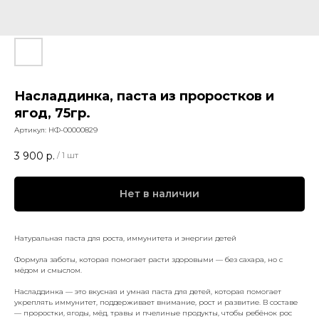
Насладдинка, паста из проростков и
ягод, 75гр.
Артикул:
НФ-00000829
3 900
р.
/
1 шт
Нет в наличии
Натуральная паста для роста, иммунитета и энергии детей
Формула заботы, которая помогает расти здоровыми — без сахара, но с
мёдом и смыслом.
Насладдинка — это вкусная и умная паста для детей, которая помогает
укреплять иммунитет, поддерживает внимание, рост и развитие. В составе
— проростки, ягоды, мёд, травы и пчелиные продукты, чтобы ребёнок рос