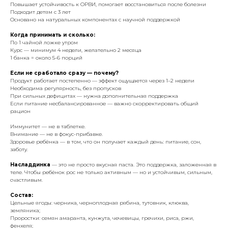
Повышает устойчивость к ОРВИ, помогает восстановиться после болезни
Подходит детям с 3 лет
Основано на натуральных компонентах с научной поддержкой
Когда принимать и сколько:
По 1 чайной ложке утром
Курс — минимум 4 недели, желательно 2 месяца
1 банка = около 5-6 порций
Если не сработало сразу — почему?
Продукт работает постепенно — эффект ощущается через 1–2 недели
Необходима регулярность, без пропусков
При сильных дефицитах — нужна дополнительная поддержка
Если питание несбалансированное — важно скорректировать общий
рацион
Иммунитет — не в таблетке.
Внимание — не в фокус-прибавке.
Здоровье ребёнка — в том, что он получает каждый день: питание, сон,
заботу.
Насладдинка
— это не просто вкусная паста. Это поддержка, заложенная в
теле. Чтобы ребёнок рос не только активным — но и устойчивым, сильным,
счастливым.
Состав:
Цельные ягоды: черника, черноплодная рябина, тутовник, клюква,
земляника;
Проростки: семян амаранта, кунжута, чечевицы, гречихи, риса, ржи,
фенхеля;