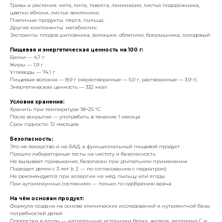
Травы и растения: мята, липа, таволга, ламинария, листья подорожника,
цветки яблони, листья земляники;
Пчелиные продукты: перга, пыльца;
Другие компоненты: метабиотик;
Экстракты: плодов шиповника, ромашки, облепихи, боярышника, солодовый.
Пищевая и энергетическая ценность на 100 г:
Белки — 4,7 г
Жиры — 1,9 г
Углеводы — 74,1 г
Пищевые волокна — 8,9 г (нерастворимые — 5,0 г, растворимые — 3,9 г)
Энергетическая ценность — 332 ккал
Условия хранения:
Хранить при температуре 18−25 °C
После вскрытия — употребить в течение 1 месяца
Срок годности: 12 месяцев
Безопасность:
Это не лекарство и не БАД, а функциональный пищевой продукт
Прошло лабораторные тесты на чистоту и безопасность
Не вызывает привыкания, безопасен при длительном применении
Подходит детям с 3 лет (с 2 — по согласованию с педиатром)
Не рекомендуется при аллергии на мёд, пыльцу или ягоды
При аутоиммунных состояниях — только по одобрению врача
На чём основан продукт:
Формула создана на основе клинических исследований и нутриентной базы
потребностей детей
Проростки и ягоды — натуральные источники белка, железа, витамина C и