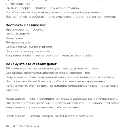
антиоксидантов
Пыльца и перга — природные мультивитамины
Метабиотики — поддержка усвоения и иммунной регуляции
Все компоненты работают не по отдельности, а в синергии: как команда
Честность без иллюзий:
Это не сироп от простуды.
Но вы заметите:
Реже болеет
Лучше ест и спит
Больше фокусируется и играет
Не устаёт к вечеру так сильно
Уверенно растёт — не только в сантиметрах, но и в себе
Почему это стоит своих денег:
25+ компонентов: проростки, ягоды, пыльца, травы, экстракты
Без сахара, красителей, ароматизаторов, консервантов
Натуральная и сбалансированная альтернатива витаминным сиропам
Не просто «чтобы не болел», а чтобы рос сильным и гармоничным
«Это не магия. Это правильное питание, собранное в ложке — с наукой и
заботой»
Насладдинка — это инвестиция не только в здоровье, но и в уверенность.
Это паста, с которой ребёнок не просто «не болеет» — он становится собой:
энергичным, сосредоточенным, любознательным.
Насладдинка — забота, которая растёт вместе с ребёнком.
ДxШxВ: 150x150x150 мм