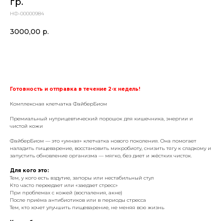
гр.
НФ-00000984
3000,00
р.
купить
Готовность и отправка в течение 2-х недель!
Комплексная клетчатка ФайберБиом
Премиальный нутрицевтический порошок для кишечника, энергии и
чистой кожи
ФайберБиом — это «умная» клетчатка нового поколения. Она помогает
наладить пищеварение, восстановить микробиоту, снизить тягу к сладкому и
запустить обновление организма — мягко, без диет и жёстких чисток.
Для кого это:
Тем, у кого есть вздутие, запоры или нестабильный стул
Кто часто переедает или «заедает стресс»
При проблемах с кожей (воспаления, акне)
После приёма антибиотиков или в периоды стресса
Тем, кто хочет улучшить пищеварение, не меняя всю жизнь