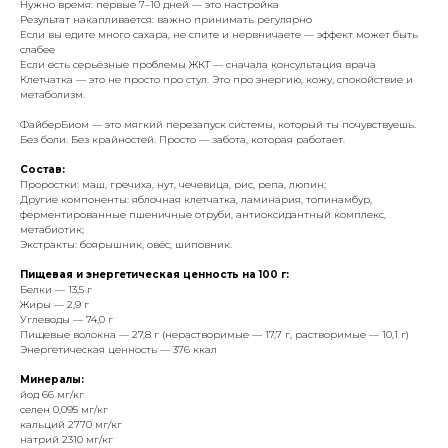
Нужно время: первые 7–10 дней — это настройка
Результат накапливается: важно принимать регулярно
Если вы едите много сахара, не спите и нервничаете — эффект может быть
слабее
Если есть серьёзные проблемы ЖКТ — сначала консультация врача
Клетчатка — это не просто про стул. Это про энергию, кожу, спокойствие и
метаболизм.
ФайберБиом — это мягкий перезапуск системы, который ты почувствуешь.
Без боли. Без крайностей. Просто — забота, которая работает.
Состав:
Проростки: маш, гречиха, нут, чечевица, рис, репа, люпин;
Другие компоненты: яблочная клетчатка, ламинария, топинамбур,
ферментированные пшеничные отруби, антиоксидантный комплекс,
метабиотик;
Экстракты: боярышник, овёс, шиповник.
Пищевая и энергетическая ценность на 100 г:
Белки — 13,5 г
Жиры — 2,9 г
Углеводы — 74,0 г
Пищевые волокна — 27,8 г (нерастворимые — 17,7 г, растворимые — 10,1 г)
Энергетическая ценность — 376 ккал
Минералы:
йод 66 мг/кг
селен 0,095 мг/кг
кальций 2770 мг/кг
натрий 2310 мг/кг