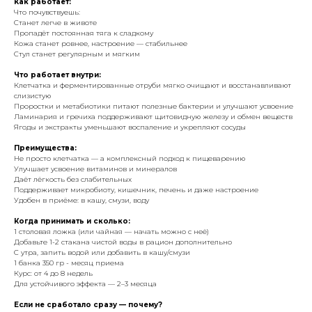
Как работает:
Что почувствуешь:
Станет легче в животе
Пропадёт постоянная тяга к сладкому
Кожа станет ровнее, настроение — стабильнее
Стул станет регулярным и мягким
Что работает внутри:
Клетчатка и ферментированные отруби мягко очищают и восстанавливают
слизистую
Проростки и метабиотики питают полезные бактерии и улучшают усвоение
Ламинария и гречиха поддерживают щитовидную железу и обмен веществ
Ягоды и экстракты уменьшают воспаление и укрепляют сосуды
Преимущества:
Не просто клетчатка — а комплексный подход к пищеварению
Улучшает усвоение витаминов и минералов
Даёт лёгкость без слабительных
Поддерживает микробиоту, кишечник, печень и даже настроение
Удобен в приёме: в кашу, смузи, воду
Когда принимать и сколько:
1 столовая ложка (или чайная — начать можно с неё)
Добавьте 1-2 стакана чистой воды в рацион дополнительно
С утра, запить водой или добавить в кашу/смузи
1 банка 350 гр - месяц приема
Курс: от 4 до 8 недель
Для устойчивого эффекта — 2–3 месяца
Если не сработало сразу — почему?