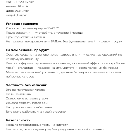
магний 2200 мг/кг
железо 97 мг/кг
цинк 26,8 мг/кг
медь 6,1 мг/кг
Условия хранения:
Хранить при температуре 18–25 °C
После вскрытия — употребить в течение 1 месяца
Срок годности: 24 месяца
Не является лекарством или БАДом. Это функциональный пищевой продукт.
На чём основан продукт:
Формула создана на основе метаанализов и клинических исследований по
каждому компоненту
Инулин и ферментированные волокна — доказанный эффект на микробиоту
Арабиногалактан — поддержка иммунитета и роста полезных бактерий
Метабиотики — новый уровень поддержки барьера кишечника и синтеза
нейромедиаторов
Честность без иллюзий:
Это не магическая чистка.
Но ты заметишь:
Стало легче вставать утром
Исчезла тяжесть после еды
Настроение стало стабильнее
Тело стало работать «на твоей стороне»
Безопасность:
Прошло лабораторные тесты на чистоту
Без сахара, без стимуляторов, без раздражающих слабительных